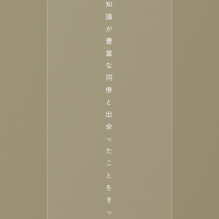
知
識
が
豊
富
な
同
僚
と
出
会
っ
た
こ
と
を
き
っ