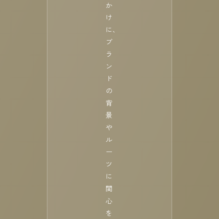
か
け
に、
ブ
ラ
ン
ド
の
背
景
や
ル
ー
ツ
に
関
心
を