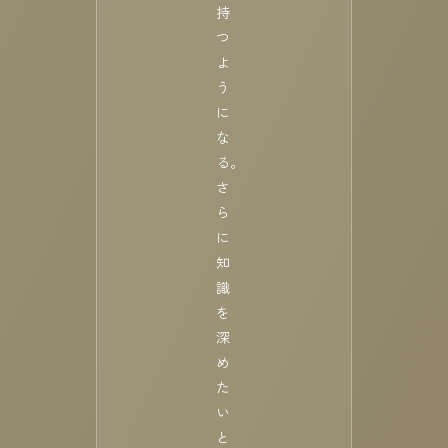
持
つ
よ
う
に
な
る。
さ
ら
に
知
識
を
深
め
た
い
と