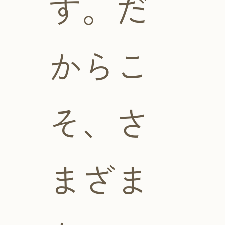
す。だ
からこ
そ、さ
まざま