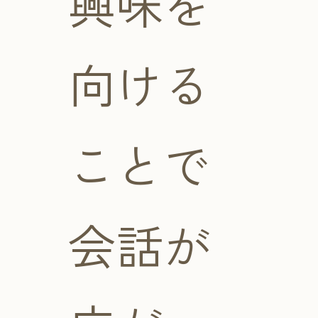
興味を
向ける
ことで
会話が