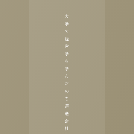
大
学
で
経
営
学
を
学
ん
だ
の
ち
運
送
会
社