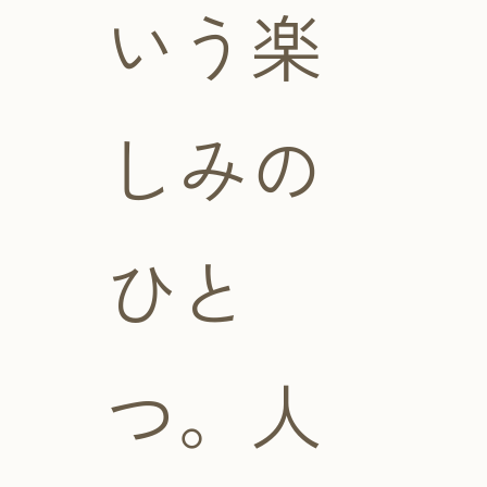
いう楽
しみの
ひと
つ。人