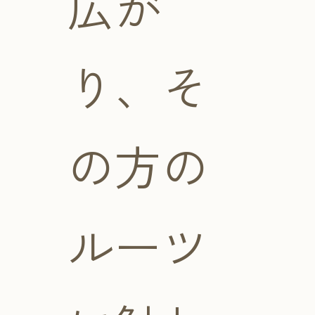
広が
り、そ
の方の
ルーツ