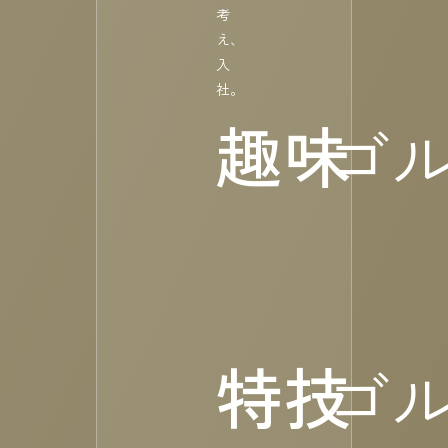
考
え、
入
社。
趣味
ゴ
特技
ゴ