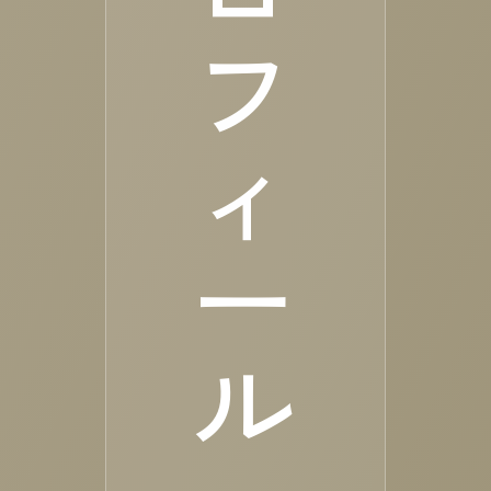
フ
ィ
ー
ル