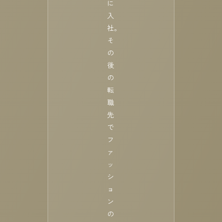
に
入
社。
そ
の
後
の
転
職
先
で
フ
ァ
ッ
シ
ョ
ン
の